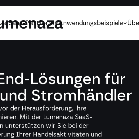
a SaaS-Plattform
za Saas-Plattform
Anwendungsbeispiele
Anwendungsbeispiele
Übe
Übe
-End-Lösungen für
 und Stromhändler
or der Herausforderung, ihre
mieren. Mit der Lumenaza SaaS-
 unterstützen wir Sie bei der
erung Ihrer Handelsaktivitäten und