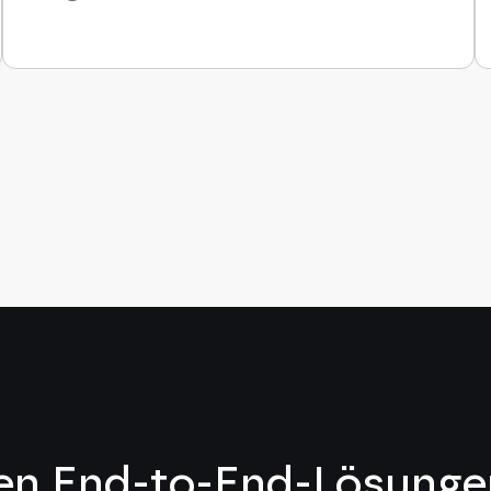
len End-to-End-Lösunge