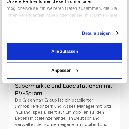
Unsere Partner führen diese Informationen
Vertrauen Sie auf unsere Expertise. Unternehmen
möglicherweise mit weiteren Daten zusammen, die Sie
wie
Greenman Energy
Regionah
Flex Power
ihnen bereitgestellt haben oder die sie im Rahmen Ihrer
setzen bereits auf die Lumenaza SaaS-Plattform,
Nutzung der Dienste gesammelt haben.
um ihre Energieprozesse effizient zu steuern und
ihre Marktposition zu stärken. Lesen Sie hier, wie
Details zeigen
wir erfolgreiche Partnerschaften aufgebaut
haben.
Alle zulassen
Anpassen
Greenman Energy steigt ins
Energiegeschäft ein und beliefert
Supermärkte und Ladestationen mit
PV-Strom
Die Greenman Group ist ein etablierter
Immobilienkonzern und Asset Manager mit Sitz
in Irland, spezialisiert auf Immobilien für den
Lebensmitteleinzelhandel. In Deutschland
verwaltet der konzerneigene Immobilienfond