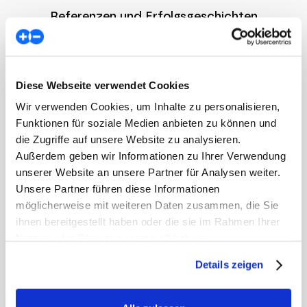
Referenzen und Erfolgsgeschichten
Vertrauen Sie auf unsere Expertise. Unternehmen
Diese Webseite verwendet Cookies
wie
Greenman Energy
Regionah
Flex Power
setzen bereits auf die Lumenaza SaaS-Plattform,
Wir verwenden Cookies, um Inhalte zu personalisieren,
um ihre Energieprozesse effizient zu steuern und
Funktionen für soziale Medien anbieten zu können und
ihre Marktposition zu stärken. Lesen Sie hier, wie
die Zugriffe auf unsere Website zu analysieren.
wir erfolgreiche Partnerschaften aufgebaut
Außerdem geben wir Informationen zu Ihrer Verwendung
haben.
unserer Website an unsere Partner für Analysen weiter.
Unsere Partner führen diese Informationen
möglicherweise mit weiteren Daten zusammen, die Sie
ihnen bereitgestellt haben oder die sie im Rahmen Ihrer
Greenman Energy steigt ins
Nutzung der Dienste gesammelt haben.
Energiegeschäft ein und beliefert
Details zeigen
Supermärkte und Ladestationen mit
PV-Strom
Die Greenman Group ist ein etablierter