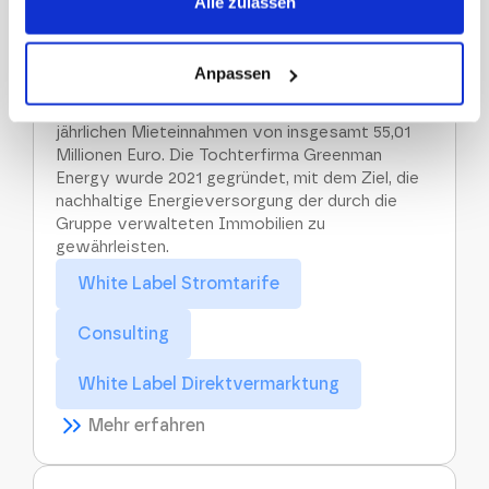
Alle zulassen
Immobilienkonzern und Asset Manager mit Sitz
in Irland, spezialisiert auf Immobilien für den
Lebensmitteleinzelhandel. In Deutschland
Anpassen
verwaltet der konzerneigene Immobilienfond
Greenman OPEN aktuell rund 90 Immobilien mit
jährlichen Mieteinnahmen von insgesamt 55,01
Millionen Euro. Die Tochterfirma Greenman
Energy wurde 2021 gegründet, mit dem Ziel, die
nachhaltige Energieversorgung der durch die
Gruppe verwalteten Immobilien zu
gewährleisten.
White Label Stromtarife
Consulting
White Label Direktvermarktung
Mehr erfahren